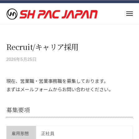
S
ー
コ
H
ン
P
メ
ニ
テ
A
ュ
S
ー
ン
C
H
J
ツ
P
Recruit/キャリア採用
A
へ
A
P
ス
C
A
2026年5月25日
b
キ
N
y
J
ッ
S
A
プ
現在、営業職・営業事務職を募集しております。
H
P
まずはメールフォームからお問い合わせください。
P
A
A
N
C
募集要項
J
A
P
雇用形態
正社員
A