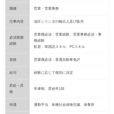
N
職種
営業・営業事務
仕事内容
油圧シリンダの輸出入及び販売
営業職必須：営業経験、営業事務必須：事
必須業務
務経験
経験
歓迎：韓国語スキル、PCスキル
資格
営業職必須：普通自動車免許
給与
経験に応じて個別に決定
昇給・昇
年俸制、昇給年1回
格
待遇
通勤手当、各種社会保険完備、保養所