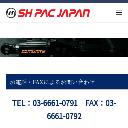
S
ー
コ
H
ン
P
メ
ニ
テ
A
ュ
S
ー
ン
C
H
J
ツ
P
お
A
へ
A
P
ス
問
C
A
キ
い
N
J
ッ
A
合
プ
P
お電話・FAXによるお問い合わせ
わ
A
せ
N
TEL：03-6661-0791
FAX：03-
2023
年
6661-0792
3
月